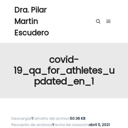
Dra. Pilar
Martin
Menú pri
Buscar
Escudero
covid-
19_qa_for_athletes_u
pdated_en_1
Descargar
1
Tamaño del archivo
50.36 KB
Recuento de archivos
1
Fecha de creación
abril 11, 2021