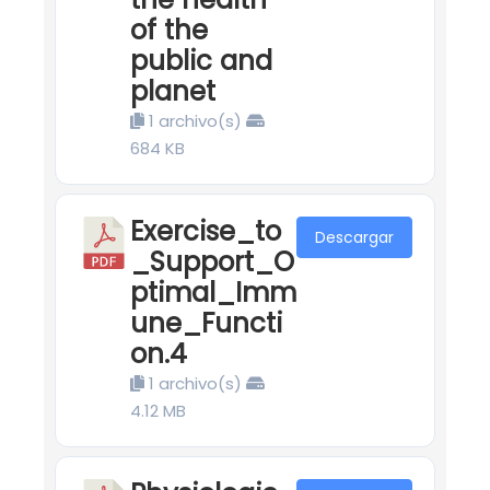
of the
public and
planet
1 archivo(s)
684 KB
Exercise_to
Descargar
_Support_O
ptimal_Imm
une_Functi
on.4
1 archivo(s)
4.12 MB