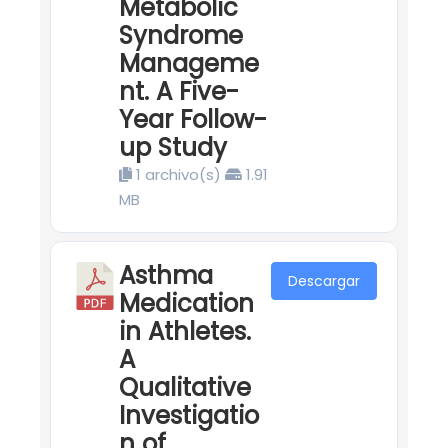
Metabolic
Syndrome
Manageme
nt. A Five-
Year Follow-
up Study
1 archivo(s)
1.91
MB
Asthma
Descargar
Medication
in Athletes.
A
Qualitative
Investigatio
n of