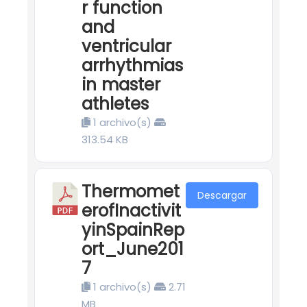
r function
and
ventricular
arrhythmias
in master
athletes
1 archivo(s)
313.54 KB
Thermomet
Descargar
erofInactivit
yinSpainRep
ort_June201
7
1 archivo(s)
2.71
MB