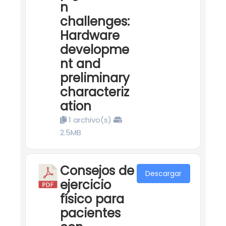
n
challenges:
Hardware
developme
nt and
preliminary
characteriz
ation
1 archivo(s)
2.5MB
Consejos de
Descargar
ejercicio
físico para
pacientes