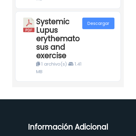
Systemic
Descargar
Lupus
erythemato
sus and
exercise
1 archivo(s)
1.41
MB
Información Adicional