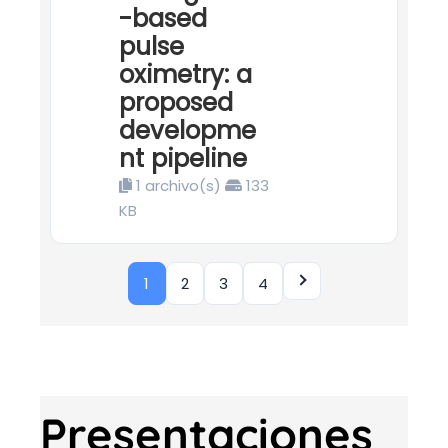
-based
pulse
oximetry: a
proposed
developme
nt pipeline
1 archivo(s)
133
KB
1
2
3
4
Presentaciones