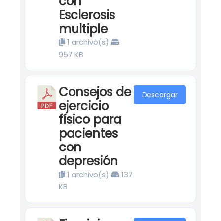
con
Esclerosis
multiple
1 archivo(s)
957 KB
Consejos de
Descargar
ejercicio
físico para
pacientes
con
depresión
1 archivo(s)
137
KB