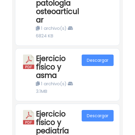
patología
osteoarticul
ar
1 archivo(s)
6824 KB
Ejercicio
Descargar
físico y
asma
1 archivo(s)
3.1MB
Ejercicio
Descargar
físico y
pediatría