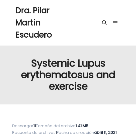
Dra. Pilar
Martin
Menú pri
Buscar
Escudero
Systemic Lupus
erythematosus and
exercise
Descargar
11
Tamaño del archivo
1.41 MB
Recuento de archivos
1
Fecha de creación
abril 11, 2021