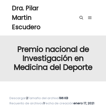
Dra. Pilar
Martin
Menú pri
Buscar
Escudero
Premio nacional de
Investigación en
Medicina del Deporte
Descargar
2
Tamaño del archivo
196 KB
Recuento de archivos
1
Fecha de creación
enero 17, 2021