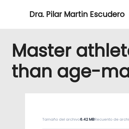
Dra. Pilar Martin Escudero
Master athle
than age-mat
Tamaño del archivo
6.42 MB
Recuento de arch