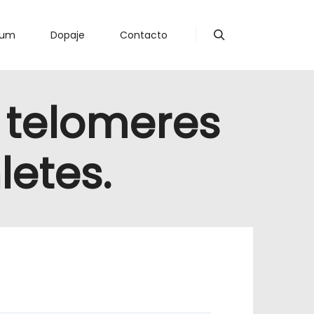
lum
Dopaje
Contacto
Buscar
 telomeres
etes.