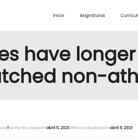
Inicio
Asignaturas
Currícu
tes have longer
ched non-athl
ivos
1
Fecha de creación
abril 11, 2021
Última actualización
abril 11, 2021