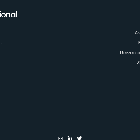
ional
A
ad
Univers
2