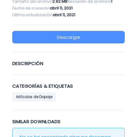
Tamaño del archivo
2.92 MB
Recuento de archivos
1
Fecha de creación
abril 11, 2021
Última actualización
abril 11, 2021
Descargar
DESCRIPCIÓN
CATEGORÍAS & ETIQUETAS
Artículos de Dopaje
SIMILAR DOWNLOADS
¡No se ha encontrado ninguna descarga