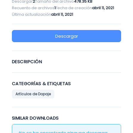
Descargar
2
Tamaño del archivo
478.35 KB
Recuento de archivos
1
Fecha de creación
abril 11, 2021
Última actualización
abril 11, 2021
Descargar
DESCRIPCIÓN
CATEGORÍAS & ETIQUETAS
Artículos de Dopaje
SIMILAR DOWNLOADS
¡No se ha encontrado ninguna descarga