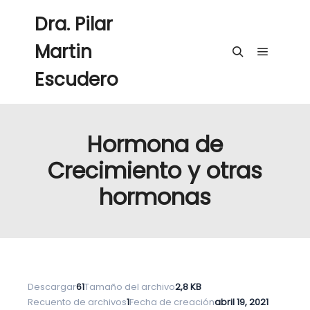
Dra. Pilar
Martin
Menú pri
Buscar
Escudero
Hormona de
Crecimiento y otras
hormonas
Descargar
61
Tamaño del archivo
2,8 KB
Recuento de archivos
1
Fecha de creación
abril 19, 2021