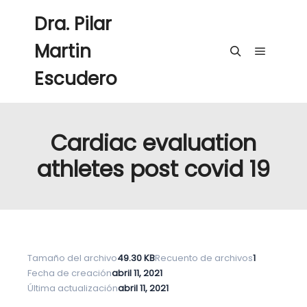
Dra. Pilar
Martin
Menú pri
Buscar
Escudero
Cardiac evaluation
athletes post covid 19
Tamaño del archivo
49.30 KB
Recuento de archivos
1
Fecha de creación
abril 11, 2021
Última actualización
abril 11, 2021